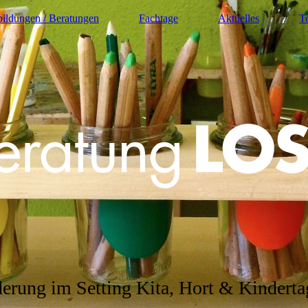
bildungen / Beratungen
Fachtage
Aktuelles
T
derung im Setting Kita, Hort & Kindert